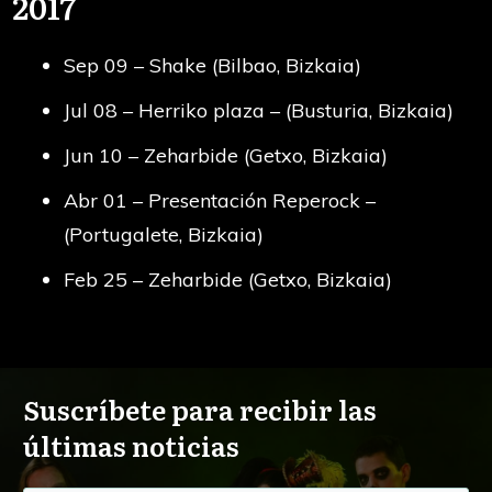
2017
Sep 09 – Shake (Bilbao, Bizkaia)
Jul 08 – Herriko plaza – (Busturia, Bizkaia)
Jun 10 – Zeharbide (Getxo, Bizkaia)
Abr 01 – Presentación Reperock –
(Portugalete, Bizkaia)
Feb 25 – Zeharbide (Getxo, Bizkaia)
Suscríbete para recibir las
últimas noticias