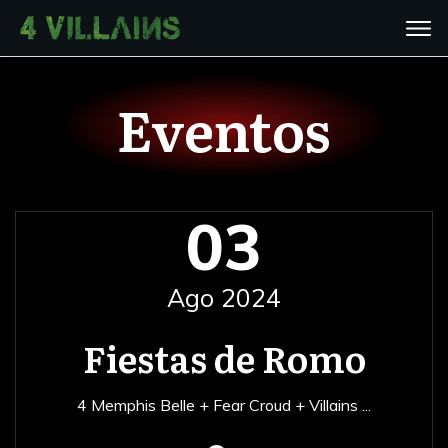
Eventos
03
Ago 2024
Fiestas de Romo
4 Memphis Belle + Fear Croud + Villains
...