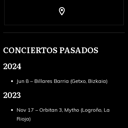
CONCIERTOS PASADOS
2024
Jun 8 – Billares Barria (Getxo, Bizkaia)
2023
Nov 17 – Orbitan 3, Mytho (Logroño, La
Rioja)