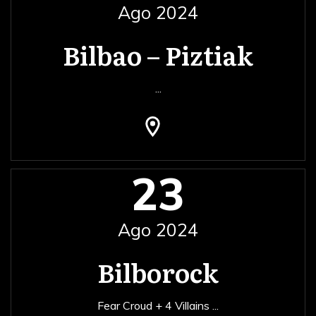
Ago 2024
Bilbao – Piztiak
...
23
Ago 2024
Bilborock
Fear Croud + 4 Villains
...