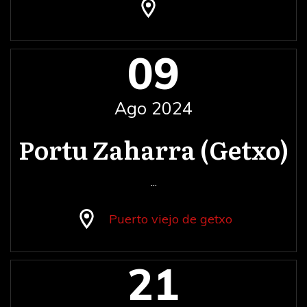
09
Ago 2024
Portu Zaharra (Getxo)
...
Puerto viejo de getxo
21