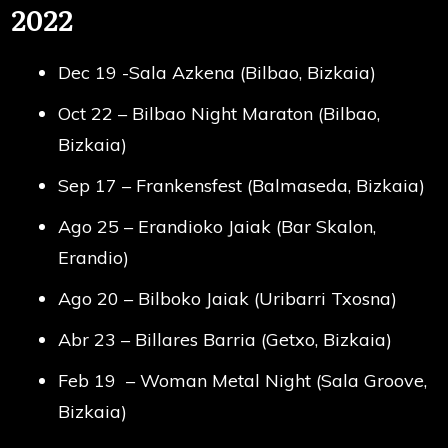
2022
Dec 19 -Sala Azkena (Bilbao, Bizkaia)
Oct 22 – Bilbao Night Maraton (Bilbao,
Bizkaia)
Sep 17 – Frankensfest (Balmaseda, Bizkaia)
Ago 25 – Erandioko Jaiak (Bar Skalon,
Erandio)
Ago 20 – Bilboko Jaiak (Uribarri Txosna)
Abr 23 – Billares Barria (Getxo, Bizkaia)
Feb 19 – Woman Metal Night (Sala Groove,
Bizkaia)