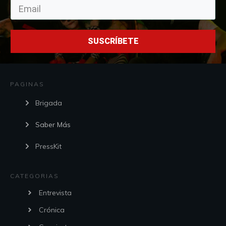
SUSCRÍBETE
PAGINAS
Brigada
Saber Más
PressKit
CATEGORIAS
Entrevista
Crónica