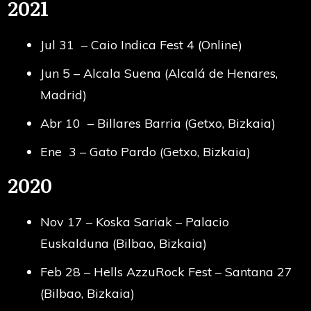
2021
Jul 31 – Caio Indica Fest 4 (Online)
Jun 5 – Alcala Suena (Alcalá de Henares,
Madrid)
Abr 10 – Billares Barria (Getxo, Bizkaia)
Ene 3 – Gato Pardo (Getxo, Bizkaia)
2020
Nov 17 – Koska Sariak – Palacio
Euskalduna (Bilbao, Bizkaia)
Feb 28 – Hells AzzuRock Fest – Santana 27
(Bilbao, Bizkaia)