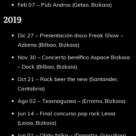
Feb 07 – Pub Andros (Getxo, Bizkaia)
2019
Dic 27 – Presentación disco Freak Show –
Azkena (Bilbao, Bizkaia)
Nov 30 – Concierto benéfico Aspace Bizkaia
– Dock (Bilbao, Bizkaia)
Oct 21 – Rock beer the new (Santander,
Cantabria)
Ago 02 – Txosnagunea – (Erromo, Bizkaia)
Jun 14 – Final concurso pop rock Leioa
(Leioa, Bizkaia)
Jun 01 – Olatu talka – (Donostia, Gipuzkoa)