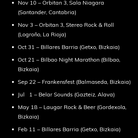
Nov 10 – Orbitan 3, Sala Niagara
(Santander, Cantabria)
Nov 3 – Orbitan 3, Stereo Rock & Roll
(Logroño, La Rioja)
Oct 31 – Billares Barria (Getxo, Bizkaia)
Oct 21 – Bilbao Night Marathon (Bilbao,
Bizkaia)
Sep 22 – Frankensfest (Balmaseda, Bizkaia)
Jul 1 – Belar Sounds (Gazteiz, Alava)
May 18 – Laugar Rock & Beer (Gordexola,
Bizkaia)
Feb 11 – Billares Barria (Getxo, Bizkaia)