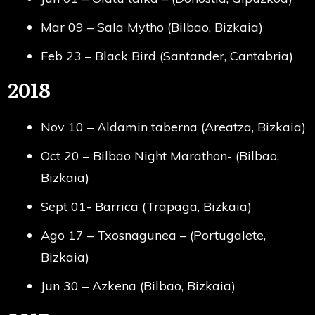
Mar 09 – Sala Mytho (Bilbao, Bizkaia)
Feb 23 – Black Bird (Santander, Cantabria)
2018
Nov 10 – Aldamin taberna (Areatza, Bizkaia)
Oct 20 – Bilbao Night Marathon- (Bilbao,
Bizkaia)
Sept 01- Barrica (Trapaga, Bizkaia)
Ago 17 – Txosnagunea – (Portugalete,
Bizkaia)
Jun 30 – Azkena (Bilbao, Bizkaia)