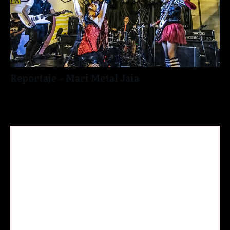
Reportaje – Mari Metal Jaia
Promote Your Most Important
Offer Here
This widget allows you to show your most
important offer to all visitors.