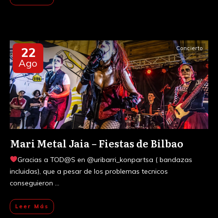
22
Concierto
Ago
Mari Metal Jaia – Fiestas de Bilbao
Gracias a TOD@S en @uribarri_konpartsa ( bandazas
incluidas), que a pesar de los problemas tecnicos
conseguieron
...
Leer Más