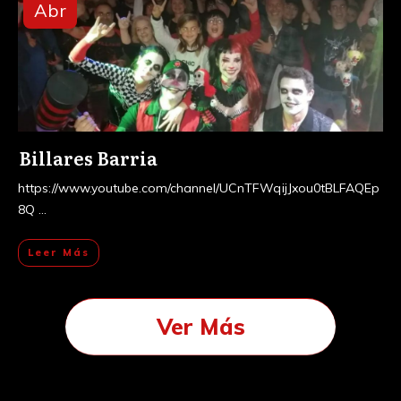
Abr
Billares Barria
https://www.youtube.com/channel/UCnTFWqijJxou0tBLFAQEp
8Q
...
Leer Más
Ver Más