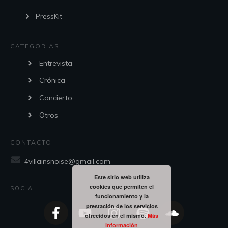
PressKit
CATEGORIAS
Entrevista
Crónica
Concierto
Otros
CONTACTO
4villainsnoise@gmail.com
Este sitio web utiliza
cookies que permiten el
SOCIAL
funcionamiento y la
prestación de los servicios
ofrecidos en el mismo.
Más
información